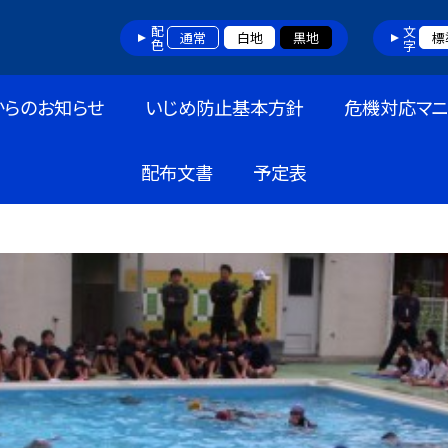
配色
文字
通常
白地
黒地
標
からのお知らせ
いじめ防止基本方針
危機対応マニ
配布文書
予定表