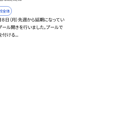
校全体
月８日（月）先週から延期になってい
プール開きを行いました。プールで
付ける...