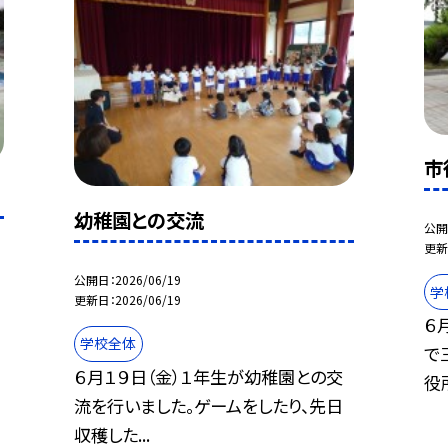
市
幼稚園との交流
公開
更新
公開日
2026/06/19
学
更新日
2026/06/19
６
学校全体
で
６月１９日（金）１年生が幼稚園との交
役所
流を行いました。ゲームをしたり、先日
収穫した...