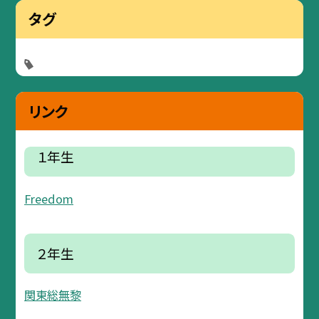
タグ
リンク
１年生
Freedom
２年生
関東総無黎