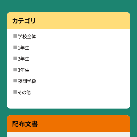
カテゴリ
学校全体
1年生
2年生
3年生
夜間学級
その他
配布文書