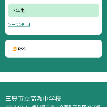
３年生
ソーランBeat
RSS
三豊市立高瀬中学校
〒767-0011 香川県三豊市高瀬町下勝間2725番