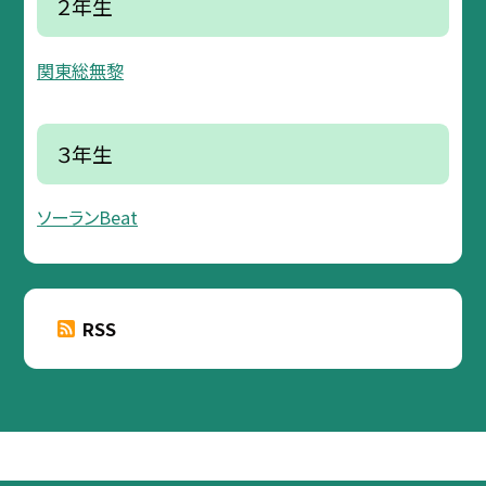
２年生
関東総無黎
３年生
ソーランBeat
RSS