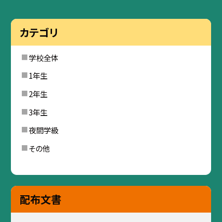
カテゴリ
学校全体
1年生
2年生
3年生
夜間学級
その他
配布文書