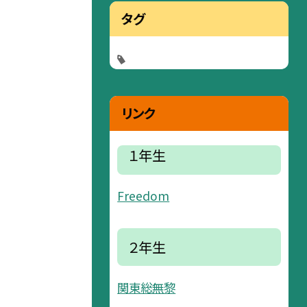
タグ
リンク
１年生
Freedom
２年生
関東総無黎