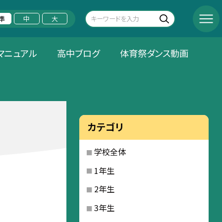
準
中
大
マニュアル
高中ブログ
体育祭ダンス動画
カテゴリ
学校全体
1年生
2年生
3年生