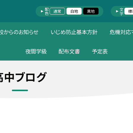
配色
文字
通常
白地
黒地
標
校からのお知らせ
いじめ防止基本方針
危機対応
夜間学級
配布文書
予定表
高中ブログ