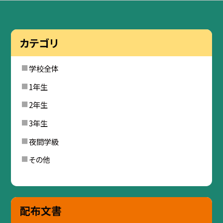
カテゴリ
学校全体
1年生
2年生
3年生
夜間学級
その他
配布文書