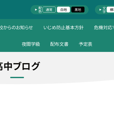
配色
文字
通常
白地
黒地
標
校からのお知らせ
いじめ防止基本方針
危機対応
夜間学級
配布文書
予定表
高中ブログ