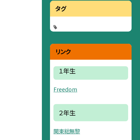
タグ
リンク
１年生
Freedom
２年生
関東総無黎