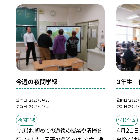
今週の夜間学級
３年生 
公開日
2025/04/25
公開日
2025/
更新日
2025/04/25
更新日
2025/
夜間学級
学校全体
今週は、初めての道徳の授業や清掃を
４月２１日
行いました。 国語の授業では、文章に登
育祭で演