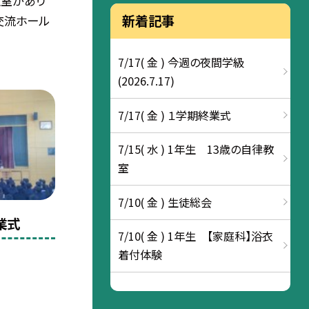
教室があり
新着記事
交流ホール
7/17( 金 ) 今週の夜間学級
(2026.7.17)
7/17( 金 ) １学期終業式
7/15( 水 ) 1年生 13歳の自律教
室
7/10( 金 ) 生徒総会
業式
7/10( 金 ) 1年生 【家庭科】浴衣
着付体験