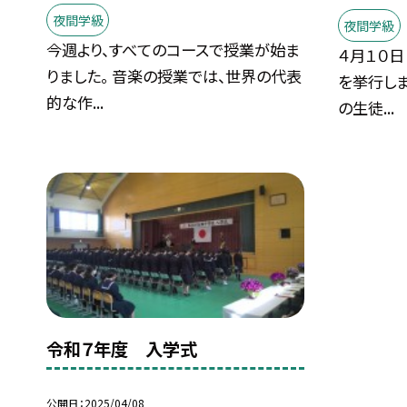
夜間学級
夜間学級
今週より、すべてのコースで授業が始ま
４月１０日
りました。 音楽の授業では、世界の代表
を挙行し
的な作...
の生徒...
令和７年度 入学式
公開日
2025/04/08