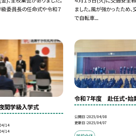
(金)、全校集会がありました。
４月１５日(火)に交通安全
学級委員長の任命式や令和７
ました。風が強かったため、
で自転車...
令和７年度 赴任式・始
夜間学級入学式
公開日
2025/04/08
更新日
2025/04/07
04/14
04/14
学校全体