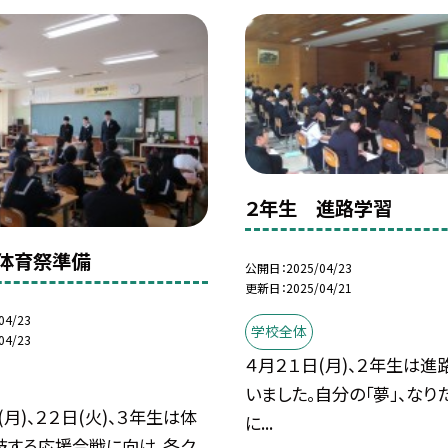
２年生 進路学習
体育祭準備
公開日
2025/04/23
更新日
2025/04/21
04/23
学校全体
04/23
４月２１日(月)、２年生は
いました。自分の「夢」、なり
(月)、２２日(火)、３年生は体
に...
技する応援合戦に向け、各ク