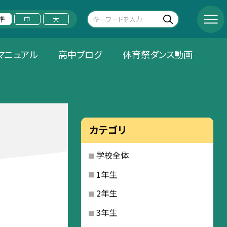
準
中
大
マニュアル
高中ブログ
体育祭ダンス動画
カテゴリ
学校全体
1年生
2年生
3年生