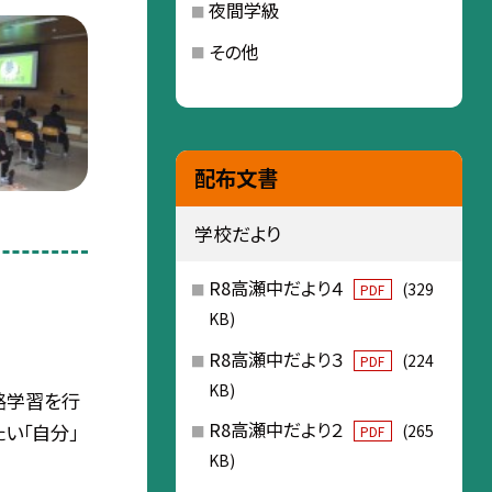
夜間学級
その他
配布文書
学校だより
R8高瀬中だより４
(329
PDF
KB)
R8高瀬中だより３
(224
PDF
KB)
進路学習を行
R8高瀬中だより２
たい「自分」
(265
PDF
KB)