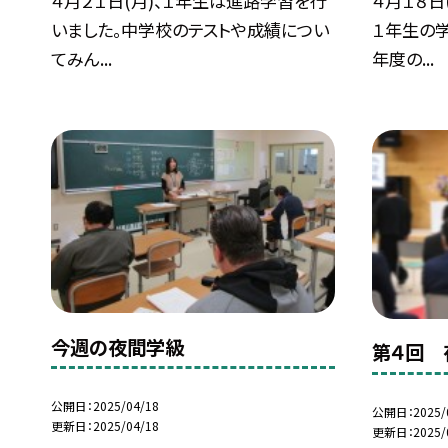
４月２１日(月)、１年生は進路学習を行
４月１８日
いました。中学校のテストや成績につい
１年生の
てみん...
年度の...
今週の夜間学級
第４回 
公開日
2025/04/18
公開日
2025/
更新日
2025/04/18
更新日
2025/