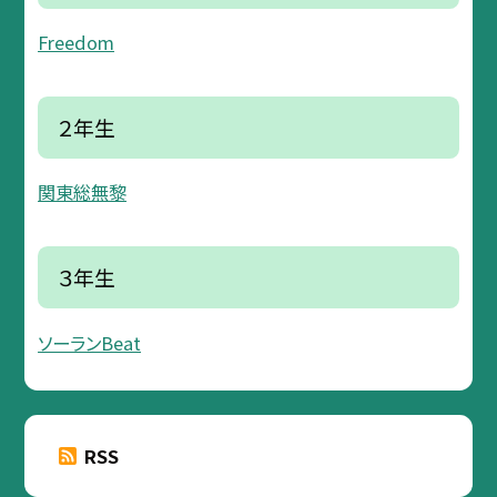
Freedom
２年生
関東総無黎
３年生
ソーランBeat
RSS