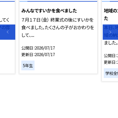
みんなですいかを食べました
地域の
た
してく
７月１７日（金） 終業式の後にすいかを
夕の雰
食べました。たくさんの子がおかわりを
本日、
して、...
域の納
ました。練
公開日
2026/07/17
更新日
2026/07/17
公開日
更新日
5年生
学校全