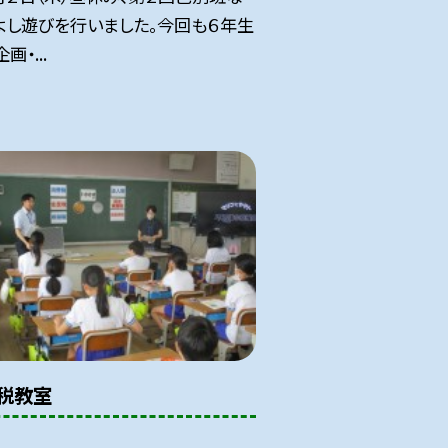
よし遊びを行いました。今回も６年生
画・...
税教室