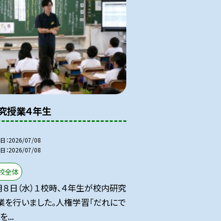
究授業４年生
日
2026/07/08
日
2026/07/08
校全体
月８日（水）１校時、４年生が校内研究
業を行いました。人権学習「だれにで
を...