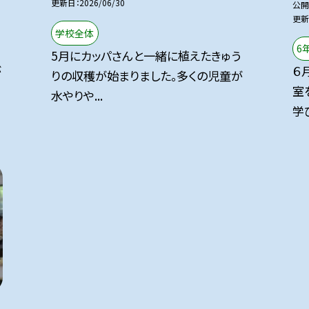
更新日
2026/06/30
公開
更新
学校全体
6
5月にカッパさんと一緒に植えたきゅう
が
６
りの収穫が始まりました。多くの児童が
室
水やりや...
学び