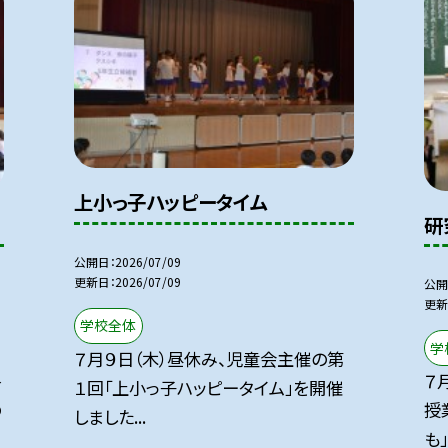
上小っ子ハッピータイム
研
公開日
2026/07/09
更新日
2026/07/09
公開
更新
学校全体
学
７月９日（木）昼休み、児童会主催の第
終
７
１回「上小っ子ハッピータイム」を開催
の
授
しました...
も」