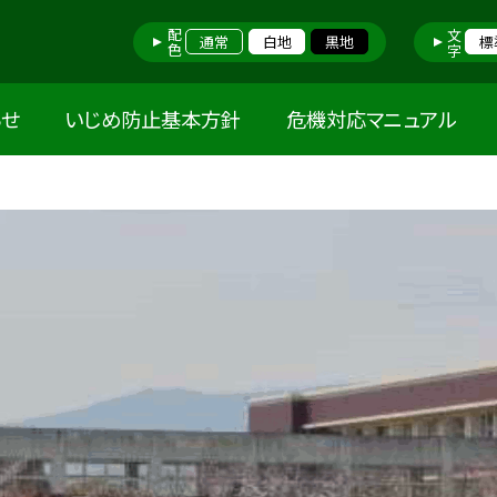
配色
文字
通常
白地
黒地
標
らせ
いじめ防止基本方針
危機対応マニュアル