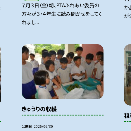
７月３日（金）朝、PTAふれあい委員の
た
か
方々が３・４年生に読み聞かせをしてく
が企
れまし...
きゅうりの収穫
租
公開日
2026/06/30