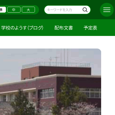
準
中
大
学校のようす（ブログ）
配布文書
予定表