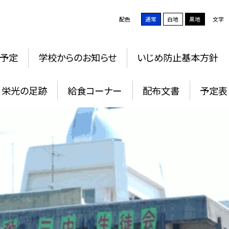
配色
通常
白地
黒地
文字
予定
学校からのお知らせ
いじめ防止基本方針
栄光の足跡
給食コーナー
配布文書
予定表