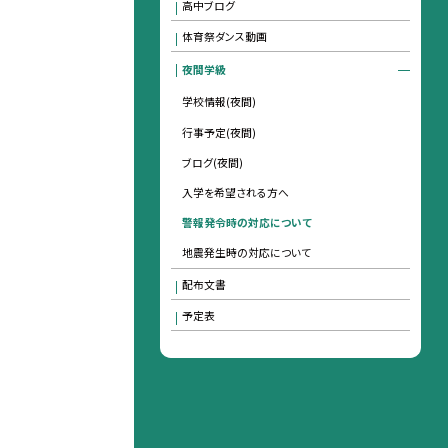
高中ブログ
体育祭ダンス動画
夜間学級
学校情報(夜間)
行事予定(夜間)
ブログ(夜間)
入学を希望される方へ
警報発令時の対応について
地震発生時の対応について
配布文書
予定表