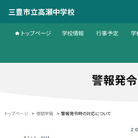
三豊市立高瀬中学校
トップページ
学校情報
行事予定
学
警報発令
トップページ
>
夜間学級
>
警報発令時の対応について