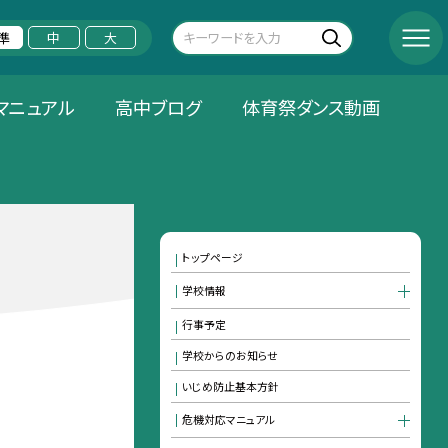
準
中
大
マニュアル
高中ブログ
体育祭ダンス動画
トップページ
学校情報
行事予定
学校からのお知らせ
いじめ防止基本方針
危機対応マニュアル