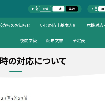
配色
文字
通常
白地
黒地
標
校からのお知らせ
いじめ防止基本方針
危機対応
夜間学級
配布文書
予定表
時の対応について