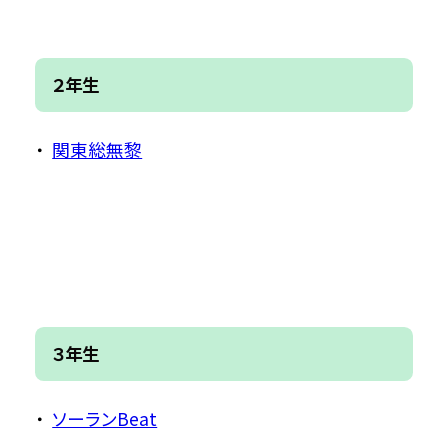
２年生
関東総無黎
３年生
ソーランBeat