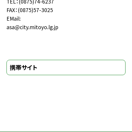
TEL：(0875)74-6237
FAX：(0875)57-3025
EMail:
asa@city.mitoyo.lg.jp
携帯サイト