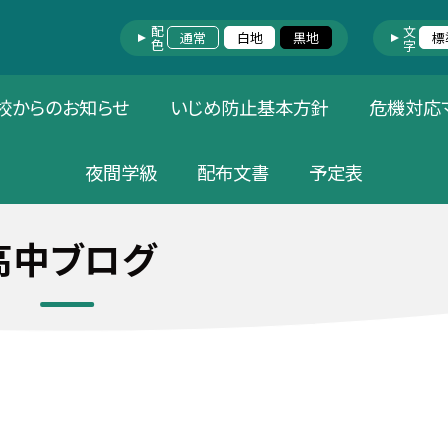
配色
文字
通常
白地
黒地
標
校からのお知らせ
いじめ防止基本方針
危機対応
夜間学級
配布文書
予定表
高中ブログ