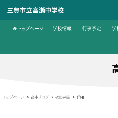
三豊市立高瀬中学校
トップページ
学校情報
行事予定
学
トップページ
>
高中ブログ
>
夜間学級
>
詳細