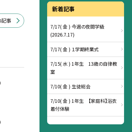
新着記事
の記事
7/17( 金 ) 今週の夜間学級
(2026.7.17)
7/17( 金 ) １学期終業式
7/15( 水 ) 1年生 13歳の自律教
室
)
7/10( 金 ) 生徒総会
7/10( 金 ) 1年生 【家庭科】浴衣
着付体験
)