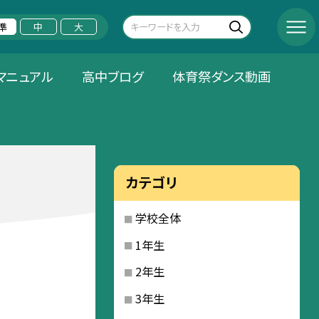
準
中
大
マニュアル
高中ブログ
体育祭ダンス動画
カテゴリ
学校全体
1年生
2年生
3年生