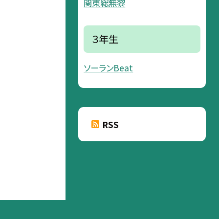
関東総無黎
３年生
ソーランBeat
RSS