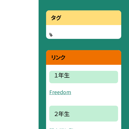
タグ
リンク
１年生
Freedom
２年生