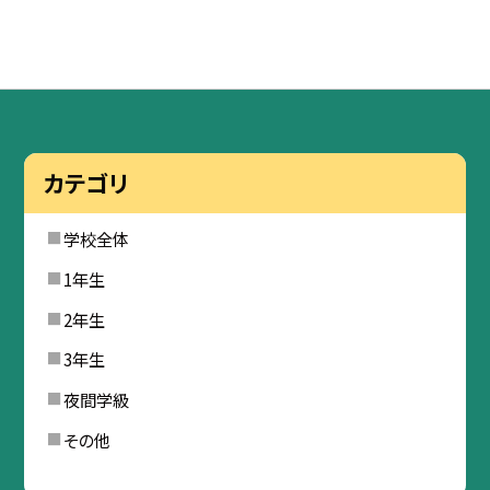
カテゴリ
学校全体
1年生
2年生
3年生
夜間学級
その他