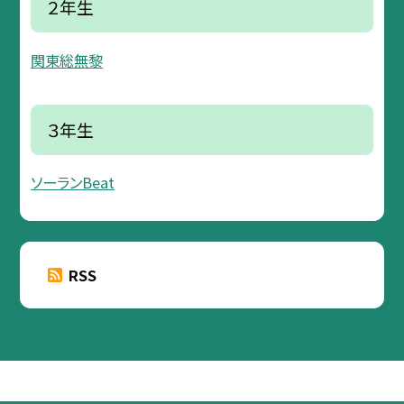
２年生
関東総無黎
３年生
ソーランBeat
RSS