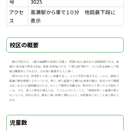
号
3025
アクセ
高瀬駅から車で１０分 地図最下段に
ス
表示
校区の概要
児童数